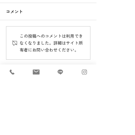
コメント
【防災学習】の様子
【施設での生活
この投稿へのコメントは利用でき
なくなりました。詳細はサイト所
有者にお問い合わせください。
週5日ご利用いただけます。
送迎あり。
営業日：月～土曜日 8：30～18：30